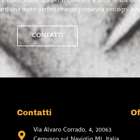
 stesso! Siamo qui per rispondere a tutte le tue dom
urarti una moto perfettamente preparata per ogni av
CONTATTI
Contatti
Of
Via Alvaro Corrado, 4, 20063
Cernusco sul Naviglio MI, Italia