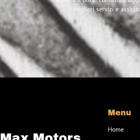
aspettare oltre, contattaci oggi
migliori servizi e assic
Menu
Home
Max Motors