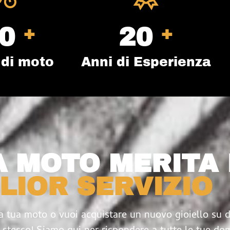
+
+
0
30
 di moto
Anni di Esperienza
A MOTO MERITA 
LIOR SERVIZIO
la tua moto o vuoi acquistare un nuovo gioiello su