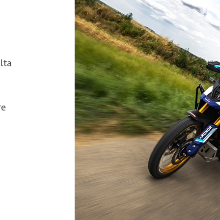
lta
re