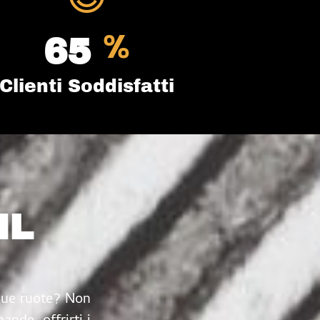
%
100
Clienti Soddisfatti
IL
 due ruote? Non