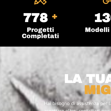
+
1,200
20
Progetti
Modelli
Completati
LA TU
MIG
Hai bisogno di assistenza per 